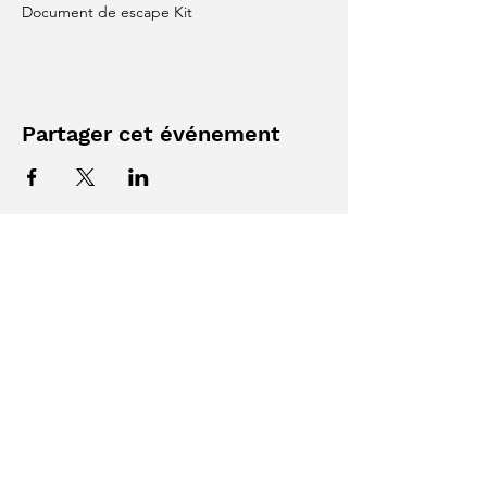
Document de escape Kit
Partager cet événement
Téléphone
819-442-1978
E-mail
centredapprentissagedelsol@gmail.co
m
Suivez-nous